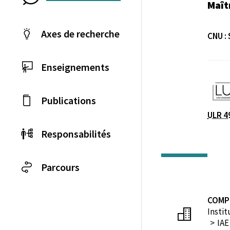
Maît
Axes de recherche
CNU :
Enseignements
Laboratoire / équip
Publications
ULR 4
Responsabilités
Parcours
COMP
Instit
IAE