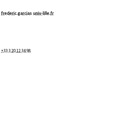
frederic.garcias
univ-lille
.
fr
+33 3 20 12 34 98