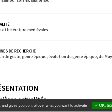
anités - Lettres Modernes
ALITÉ
e et littérature médiévales
INES DE RECHERCHE
on de geste, genre épique, évolution du genre épique, du Mo
ÉSENTATION
nières actualités
s and gives you control over what you want to activate
OK, acc