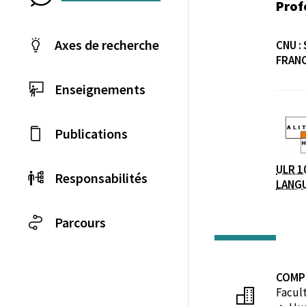
Prof
Axes de recherche
CNU :
FRAN
Enseignements
Laboratoire / équip
Publications
ULR 1
Responsabilités
LANG
Parcours
COMP
Facul