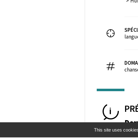
Hum
SPÉCI
langu
DOMA
chans
PR
Der
This site uses cookie