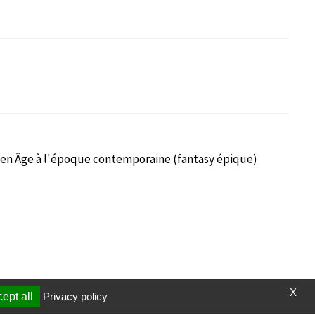
yen Âge à l'époque contemporaine (fantasy épique)
X
ept all
Privacy policy