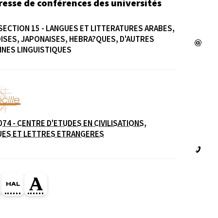
resse de conférences des universités
SECTION 15 - LANGUES ET LITTERATURES ARABES,
ISES, JAPONAISES, HEBRA?QUES, D'AUTRES
NES LINGUISTIQUES
e
074 - CENTRE D'ETUDES EN CIVILISATIONS,
UES ET LETTRES ETRANGERES
ge Orcid du membre (Ouverture dans une nouvelle fe
HAL christine-vidal (Ouverture dans une nouvelle f
Page Academia du membre (Ouverture dans u