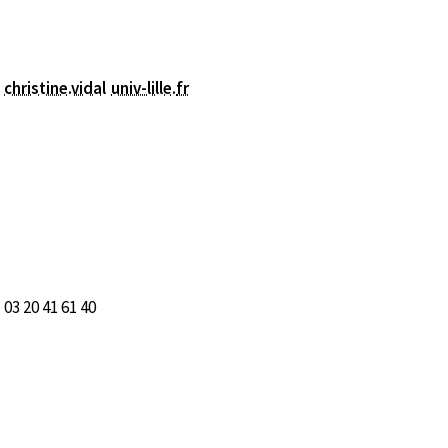
christine.vidal
univ-lille
.
fr
03 20 41 61 40
nêtre)
enêtre)
ne nouvelle fenêtre)