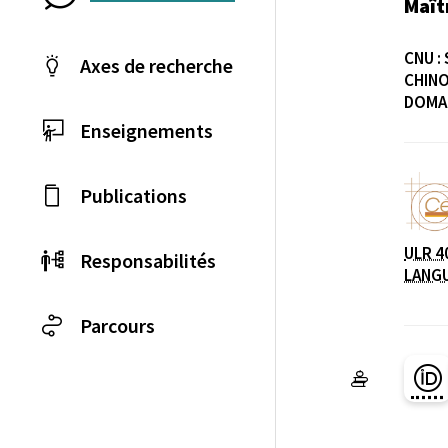
Maît
CNU :
Axes de recherche
CHINO
DOMAI
Enseignements
Publications
Laboratoire / équip
ULR 4
Responsabilités
LANG
Parcours
Pa