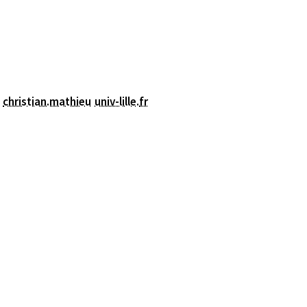
christian.mathieu
univ-lille
.
fr
nêtre)
le fenêtre)