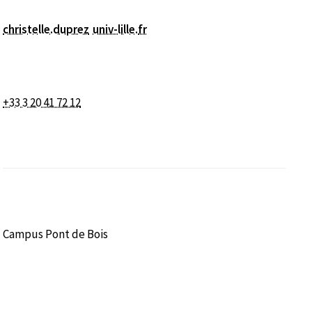
christelle.duprez
univ-lille
.
fr
+33 3 20 41 72 12
Campus Pont de Bois
être)