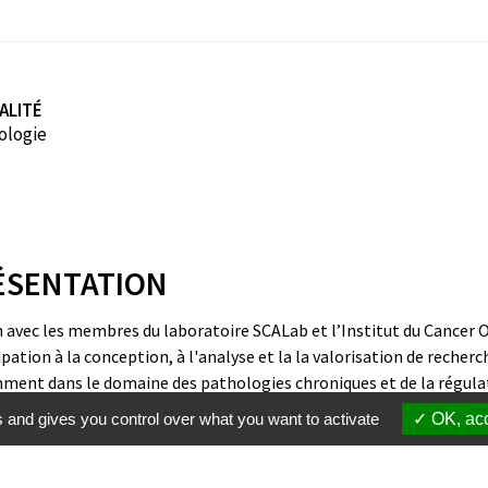
ALITÉ
ologie
ÉSENTATION
n avec les membres du laboratoire SCALab et l’Institut du Cancer 
ipation à la conception, à l'analyse et la la valorisation de recherc
ent dans le domaine des pathologies chroniques et de la régula
nnelle - Développement d'interventions en psycho-oncologie.
s and gives you control over what you want to activate
OK, acc