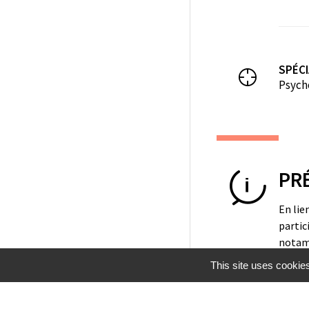
SPÉCI
Psych
PR
En lie
partic
notamm
émotio
This site uses cookie