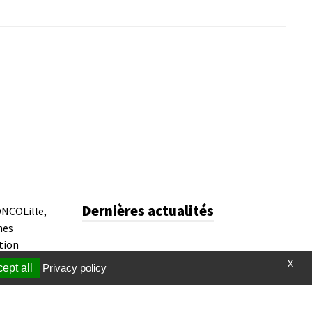
Dernières actualités
ONCOLille,
hes
tion
X
ept all
Privacy policy