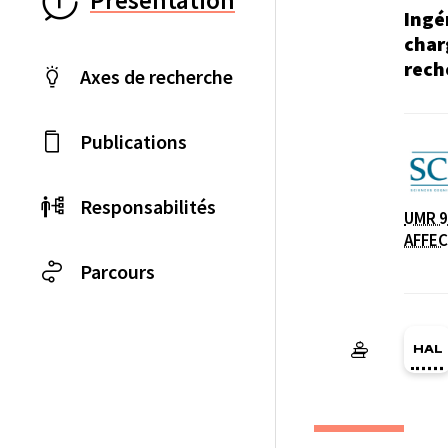
Présentation
Ingé
char
rech
Axes de recherche
Publications
Laboratoire / équip
Responsabilités
UMR 9
AFFEC
Parcours
HA