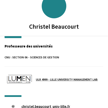
Christel
Beaucourt
Professeure des universités
CNU :
SECTION 06 - SCIENCES DE GESTION
Laboratoire / équipe
ULR 4999 - LILLE UNIVERSITY MANAGEMENT LAB
christel.beaucourt
univ-lille
.
fr