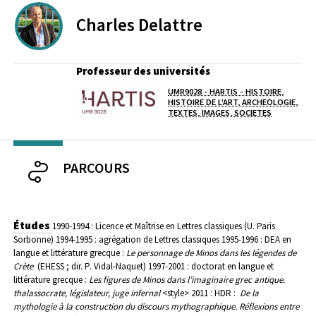
Charles
Delattre
Professeur des universités
UMR9028 - HARTIS - HISTOIRE,
Laboratoire / équipe
HISTOIRE DE L'ART, ARCHEOLOGIE,
TEXTES, IMAGES, SOCIETES
PARCOURS
Études
1990-1994 : Licence et Maîtrise en Lettres classiques (U. Paris
Sorbonne)
1994-1995 : agrégation de Lettres classiques
1995-1996 : DEA en
langue et littérature grecque :
Le personnage de Minos dans les légendes de
Crète
(EHESS ; dir. P. Vidal-Naquet)
1997-2001 : doctorat en langue et
littérature grecque :
Les figures de Minos dans l’imaginaire grec antique.
thalassocrate, législateur, juge infernal
<style>
2011 : HDR :
De la
mythologie à la construction du discours mythographique. Réflexions entre